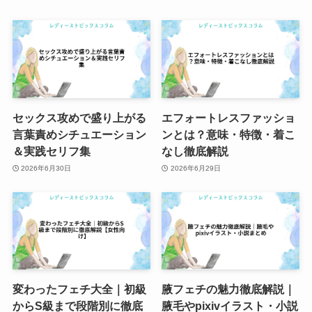
セックス攻めで盛り上がる
エフォートレスファッショ
言葉責めシチュエーション
ンとは？意味・特徴・着こ
＆実践セリフ集
なし徹底解説
2026年6月30日
2026年6月29日
変わったフェチ大全｜初級
腋フェチの魅力徹底解説｜
からS級まで段階別に徹底
腋毛やpixivイラスト・小説